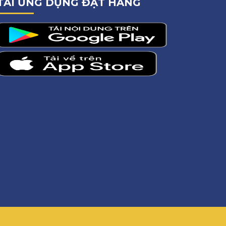
TẢI ỨNG DỤNG ĐẶT HÀNG