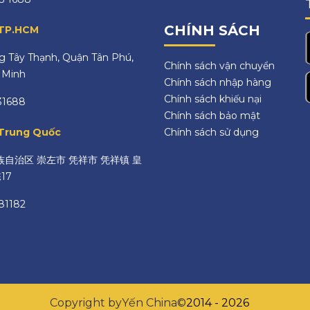
CHÍNH SÁCH
 TP.HCM
 Tây Thạnh, Quận Tân Phú,
Chính sách vận chuyển
 Minh
Chính sách nhập hàng
Chính sách khiếu nại
31688
Chính sách bảo mật
 Trung Quốc
Chính sách sử dụng
自治区 崇左市 凭祥市 凭祥镇 皇
17
81182
Copyright by
Yến China
©
2014 - 2026