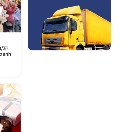
8/3?
doanh