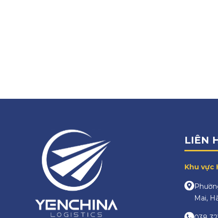
LIÊN 
Khu vực 
Phường
Mai, H
038 32