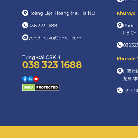
Hoàng Liệt, Hoàng Mai, Hà Nội
Khu vực
038 323 1688
Phường
Hồ Chí
yenchina.vn@gmail.com
03832
Tổng Đài CSKH
Khu vực
038 323 1688
广西壮族
龙居7栋
159771