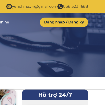
yenchina.vn@gmail.com
038 323 1688
ên hệ
Đăng nhập
/
Đăng ký
Hỗ trợ 24/7