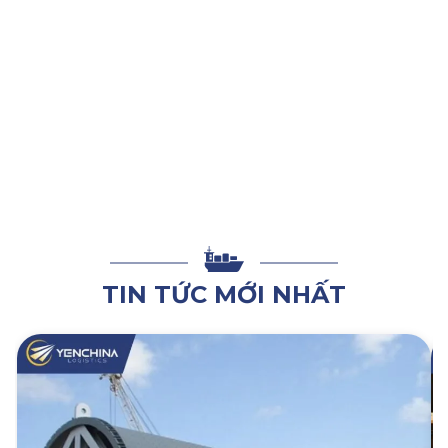
của đơn hàng đó.
Kết luận
Trên đây là những thông tin chi tiết về chính sách giải quyết
khiếu nại của Yến China đối với dịch vụ vận chuyển quốc tế.
Chúng tôi luôn mong muốn đem đến trải nghiệm dịch vụ
tốt nhất cùng chính sách khiếu nại rõ ràng, đảm bảo quyền
lợi cho khách hàng. Nếu quý khách có nhu cầu sử dụng dịch
vụ vận chuyển hàng từ Trung Quốc về Việt Nam, hãy liên hệ
ngay với Yến China Logistics để được tư vấn hỗ trợ tốt nhất.
TIN TỨC MỚI NHẤT