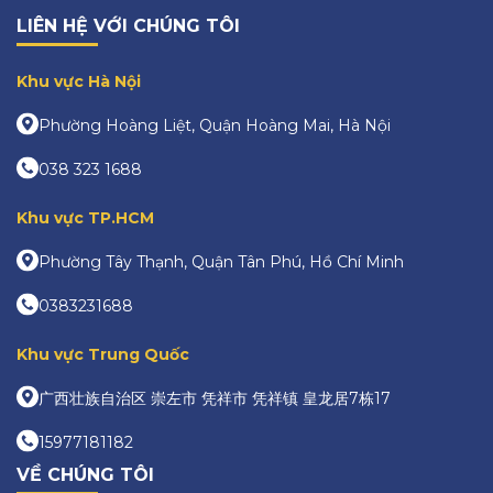
LIÊN HỆ VỚI CHÚNG TÔI
Khu vực Hà Nội
Phường Hoàng Liệt, Quận Hoàng Mai, Hà Nội
038 323 1688
Khu vực TP.HCM
Phường Tây Thạnh, Quận Tân Phú, Hồ Chí Minh
0383231688
Khu vực Trung Quốc
广西壮族自治区 崇左市 凭祥市 凭祥镇 皇龙居7栋17
15977181182
VỀ CHÚNG TÔI