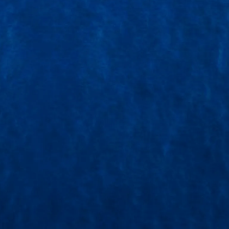
TẠI YẾN CH
CHỌN DỊCH
TẠI SAO NÊ