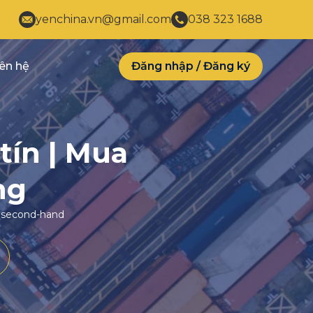
yenchina.vn@gmail.com
038 323 1688
iên hệ
Đăng nhập
/
Đăng ký
ín | Mua
ng
g second-hand