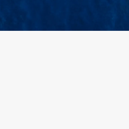
+
Đơn/ngày
3
công cụ đặt hàng
Tạo đơn hàng