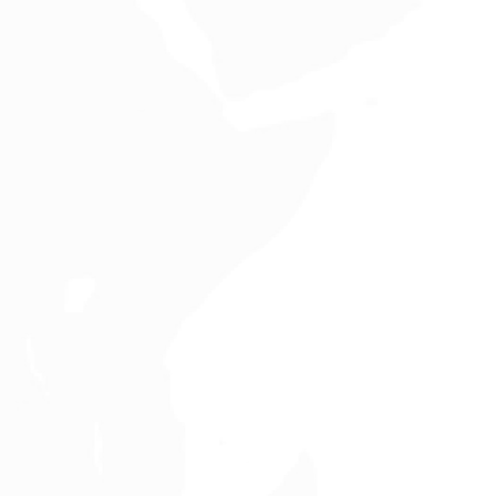
Nguyễn Lan Phương - Nhân viên kế toán
Thỉnh thoảng mình cần mua hàng 2Taobao cho
một vài món đồ cá nhân. Nhờ bên Yến China hỗ trợ
nên chi phí rõ ràng và dễ theo dõi đơn.