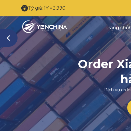
Tỷ giá: 1¥ =3,990
Trang chủ
Order Xi
h
Dịch vụ orde