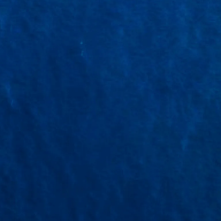
INA
 VỤ
N
Thời gian báo giá
Ca
nhanh chóng