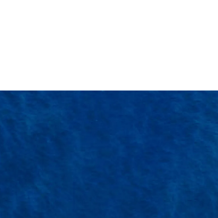
T
Cam kết bồi thường
chuy