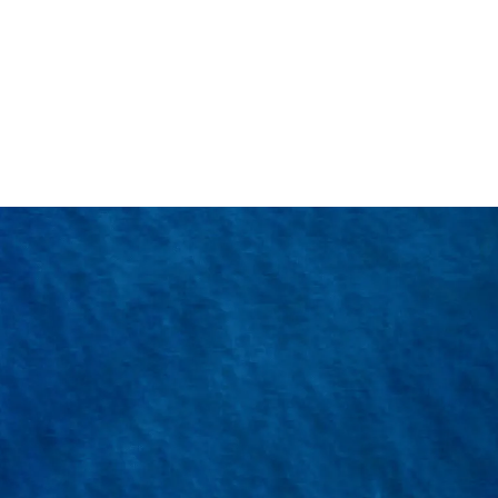
hời gian vận
Tỷ giá minh bạch
ển nhanh chóng