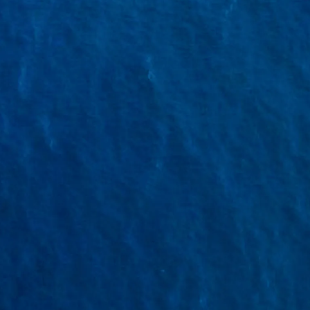
m kết đặt hàng
Cam kết hỗ trợ 24/7
đúng yêu cầu