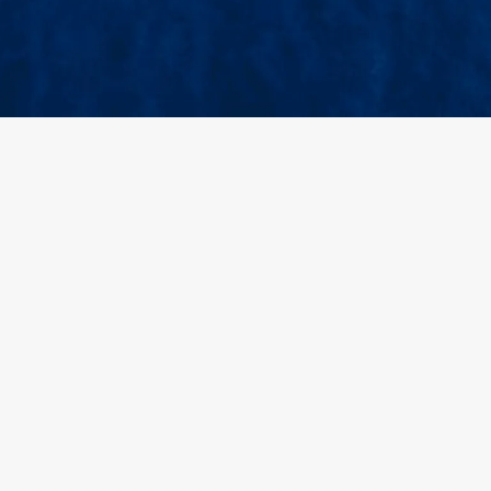
+
Năm kinh nghiệm
1
2
Đăng ký tài khoản
Cài đặt 