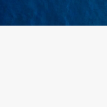
+
Khách hàng
4
5
Nạp tiền vào tài khoản
Đặt cọc đơn hàn