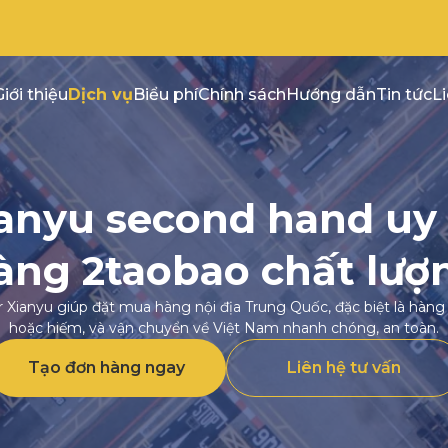
Giới thiệu
Dịch vụ
Biểu phí
Chính sách
Hướng dẫn
Tin tức
L
anyu second hand uy t
àng 2taobao chất lượ
r Xianyu giúp đặt mua hàng nội địa Trung Quốc, đặc biệt là hàn
hoặc hiếm, và vận chuyển về Việt Nam nhanh chóng, an toàn.
Tạo đơn hàng ngay
Liên hệ tư vấn