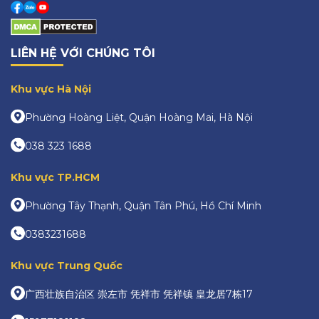
LIÊN HỆ VỚI CHÚNG TÔI
Khu vực Hà Nội
Phường Hoàng Liệt, Quận Hoàng Mai, Hà Nội
038 323 1688
Khu vực TP.HCM
Phường Tây Thạnh, Quận Tân Phú, Hồ Chí Minh
0383231688
Khu vực Trung Quốc
广西壮族自治区 崇左市 凭祥市 凭祥镇 皇龙居7栋17