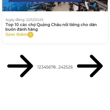
Ngày đăng: 22/12/2025
Top 10 các chợ Quảng Châu nổi tiếng cho dân
buôn đánh hàng
Xem thêm
1
2
3
4
5
6
7
8
…
24
25
26