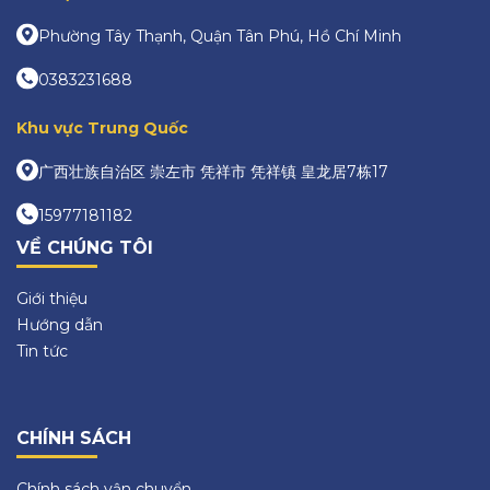
Phường Tây Thạnh, Quận Tân Phú, Hồ Chí Minh
0383231688
Khu vực Trung Quốc
广西壮族自治区 崇左市 凭祥市 凭祥镇 皇龙居7栋17
15977181182
VỀ CHÚNG TÔI
Giới thiệu
Hướng dẫn
Tin tức
CHÍNH SÁCH
Chính sách vận chuyển