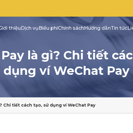
Giới thiệu
Dịch vụ
Biểu phí
Chính sách
Hướng dẫn
Tin tức
Li
y là gì? Chi tiết cách
dụng ví WeChat Pay
 Chi tiết cách tạo, sử dụng ví WeChat Pay