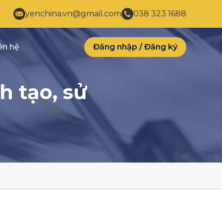
yenchina.vn@gmail.com
038 323 1688
ên hệ
Đăng nhập
/
Đăng ký
 tạo, sử