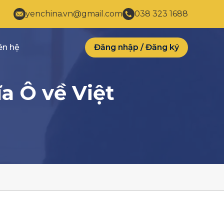
yenchina.vn@gmail.com
038 323 1688
ên hệ
Đăng nhập
/
Đăng ký
a Ô về Việt