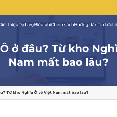
Giới thiệu
Dịch vụ
Biểu phí
Chính sách
Hướng dẫn
Tin tức
Li
Ô ở đâu? Từ kho Nghĩ
Nam mất bao lâu?
u? Từ kho Nghĩa Ô về Việt Nam mất bao lâu?