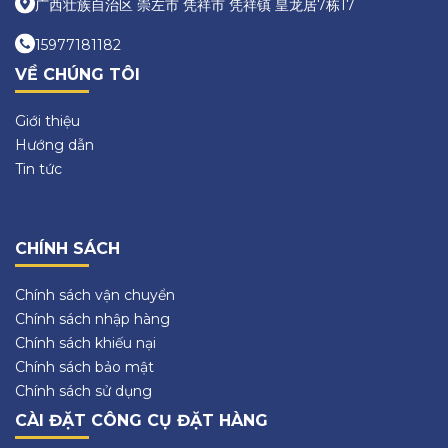
广西壮族自治区 崇左市 凭祥市 凭祥镇 皇龙居7栋17
15977181182
VỀ CHÚNG TÔI
Giới thiệu
Hướng dẫn
Tin tức
CHÍNH SÁCH
Chính sách vận chuyển
Chính sách nhập hàng
Chính sách khiếu nại
Chính sách bảo mật
Chính sách sử dụng
CÀI ĐẶT CÔNG CỤ ĐẶT HÀNG