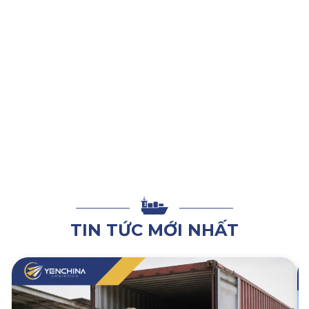
Với sự chuẩn bị kỹ lưỡng và hiểu biết rõ ràng, bạn có thể tối
ưu hóa thời gian, chi phí và đảm bảo hàng hóa được vận
chuyển an toàn. Nếu bạn vẫn còn thắc mắc hoặc cần hỗ trợ
nhập khẩu hàng hóa hoặc có nhu cầu sử dụng dịch vụ
ship
hộ hàng Trung Quốc
, hãy
LIÊN HỆ NGAY
với Yến China.
Chúng tôi không chỉ cung cấp dịch vụ nhập khẩu uy tín mà
còn giúp bạn giải quyết mọi khó khăn trong quá trình vận
chuyển và nhận hàng.
TIN TỨC MỚI NHẤT