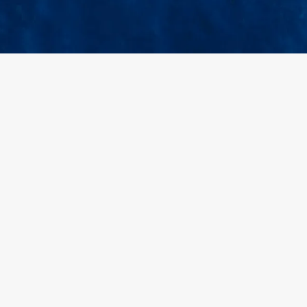
+
Khách hàng
1
Đăng ký tài khoản
2
Cài đặt công cụ 