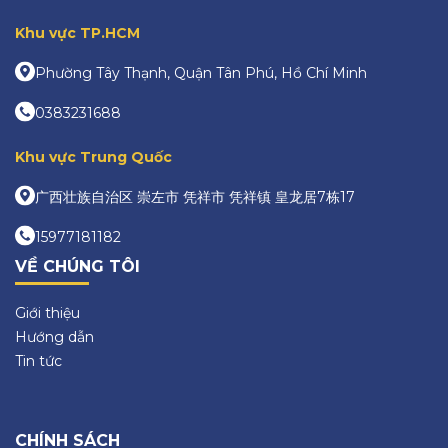
Khu vực TP.HCM
Phường Tây Thạnh, Quận Tân Phú, Hồ Chí Minh
0383231688
Khu vực Trung Quốc
广西壮族自治区 崇左市 凭祥市 凭祥镇 皇龙居7栋17
15977181182
VỀ CHÚNG TÔI
Giới thiệu
Hướng dẫn
Tin tức
CHÍNH SÁCH