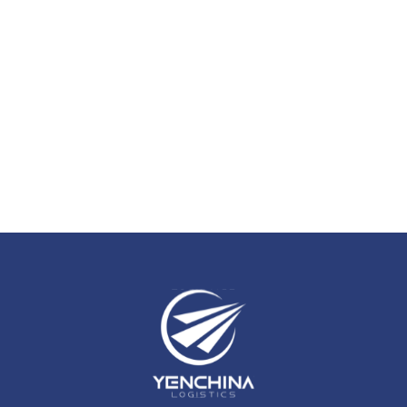
China qua
HOTLINE
để được tư vấn chi tiết và hỗ trợ tận
tình, nhanh chóng.