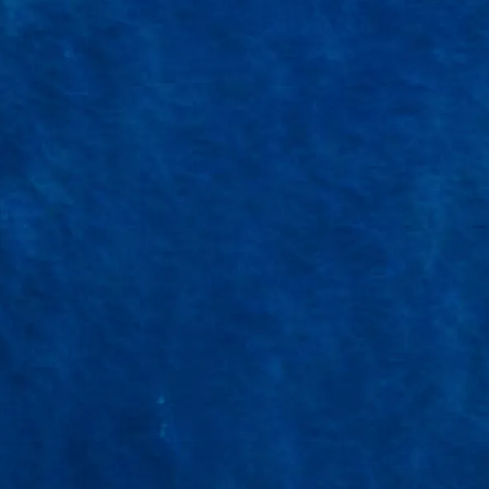
CHINA LOGISTICS
DỊCH VỤ TẠI YẾN
TẠI SAO NÊN CHỌN
Cam kết bồi thường
Thời gian vận chuyển
nhanh chóng
Tỷ giá minh bạch
Thời gian báo giá nhanh
chóng
Cam kết đặt hàng đúng
Cam kết hỗ trợ 24/7
yêu cầu