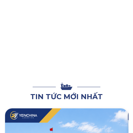
từ
2 – 3 ngày
.
Như vậy, trên đây là những giải thích chi tiết ngày
9/9 là
ngày gì
cũng như chia sẻ một số kinh nghiệm săn sale hàng
nội địa Trung hiệu quả, hy vọng bài viết sẽ hữu ích với bạn.
Nếu bạn cần được hỗ trợ giải pháp order hàng Trung Quốc
tối ưu, săn sale với giá “hời”, hãy
LIÊN HỆ NGAY
đến Yến
China để được tư vấn sử dụng dịch vụ
nhập khẩu Trung
Quốc chính ngạch
giá gốc tận xưởng.
TIN TỨC MỚI NHẤT