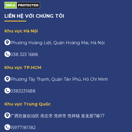
LIÊN HỆ VỚI CHÚNG TÔI
Khu vực Hà Nội
Phường Hoàng Liệt, Quận Hoàng Mai, Hà Nội
038 323 1688
Khu vực TP.HCM
Phường Tây Thạnh, Quận Tân Phú, Hồ Chí Minh
0383231688
Khu vực Trung Quốc
广西壮族自治区 崇左市 凭祥市 凭祥镇 皇龙居7栋17
15977181182