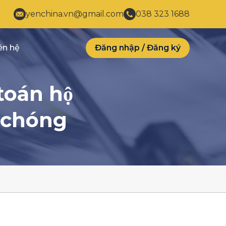
yenchina.vn@gmail.com
038 323 1688
ên hệ
Đăng nhập
/
Đăng ký
oán hộ
 chóng