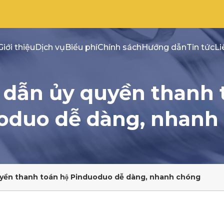
Giới thiệu
Dịch vụ
Biểu phí
Chính sách
Hướng dẫn
Tin tức
Li
dẫn ủy quyền thanh t
duo dễ dàng, nhanh
uyền thanh toán hộ Pinduoduo dễ dàng, nhanh chóng