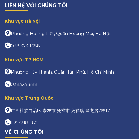
LIÊN HỆ VỚI CHÚNG TÔI
Khu vực Hà Nội
Phường Hoàng Liệt, Quận Hoàng Mai, Hà Nội
038 323 1688
Khu vực TP.HCM
Phường Tây Thạnh, Quận Tân Phú, Hồ Chí Minh
0383231688
Khu vực Trung Quốc
广西壮族自治区 崇左市 凭祥市 凭祥镇 皇龙居7栋17
15977181182
VỀ CHÚNG TÔI