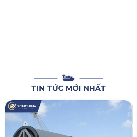
là vô cùng cần thiết. Yến China cung cấp dịch vụ
vận
chuyển hàng chính ngạch nội địa Trung Quốc
, đảm bảo
hàng hóa của bạn được vận chuyển nhanh chóng và an toàn
đến tận tay. Hãy
LIÊN HỆ NGAY
với Yến China để được hỗ trợ
chi tiết và trải nghiệm dịch vụ vận chuyển đáng tin cậy cho
hoạt động kinh doanh của bạn!
TIN TỨC MỚI NHẤT