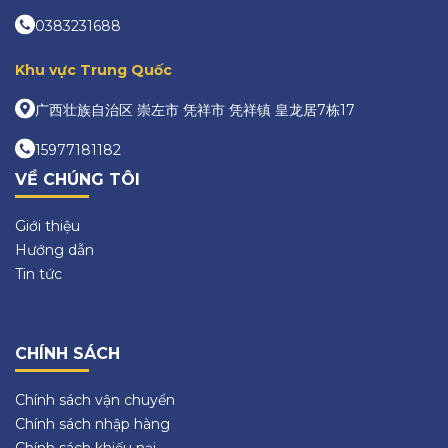
0383231688
Khu vực Trung Quốc
广西壮族自治区 崇左市 凭祥市 凭祥镇 皇龙居7栋17
15977181182
VỀ CHÚNG TÔI
Giới thiệu
Hướng dẫn
Tin tức
CHÍNH SÁCH
Chính sách vận chuyển
Chính sách nhập hàng
Chính sách khiếu nại