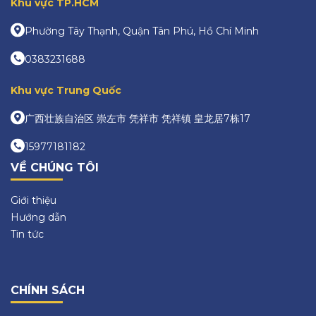
Khu vực TP.HCM
Phường Tây Thạnh, Quận Tân Phú, Hồ Chí Minh
0383231688
Khu vực Trung Quốc
广西壮族自治区 崇左市 凭祥市 凭祥镇 皇龙居7栋17
15977181182
VỀ CHÚNG TÔI
Giới thiệu
Hướng dẫn
Tin tức
CHÍNH SÁCH