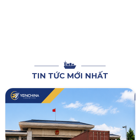
hãy liên hệ ngay đến Yến China để được tư vấn sử dụng dịch
vụ
mua hộ hàng nội địa Trung
trọn gói chuyên nghiệp.
TIN TỨC MỚI NHẤT