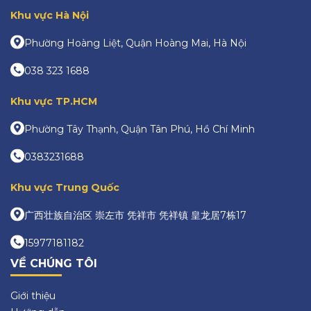
Khu vực Hà Nội
Phường Hoàng Liệt, Quận Hoàng Mai, Hà Nội
038 323 1688
Khu vực TP.HCM
Phường Tây Thạnh, Quận Tân Phú, Hồ Chí Minh
0383231688
Khu vực Trung Quốc
广西壮族自治区 崇左市 凭祥市 凭祥镇 皇龙居7栋17
15977181182
VỀ CHÚNG TÔI
Giới thiệu